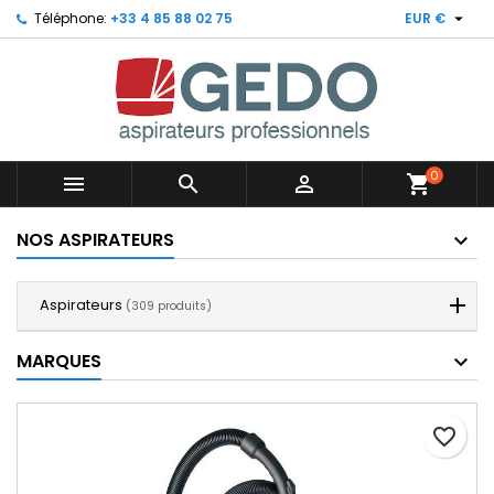

Téléphone:
+33 4 85 88 02 75
EUR €
0



shopping_cart
NOS ASPIRATEURS
Aspirateurs
(309 produits)
MARQUES
favorite_border