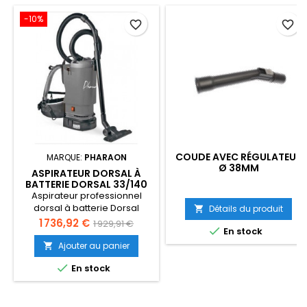
-10%
favorite_border
favorite_border
COUDE AVEC RÉGULATEUR
MARQUE:
PHARAON
Ø 38MM
ASPIRATEUR DORSAL À
BATTERIE DORSAL 33/140
Aspirateur professionnel
dorsal à batterie Dorsal
Détails du produit

33/140, avec batterie de 24V.
Prix
Prix
1 736,92 €
1 929,91 €

En stock
Livré complet avec
de
accessoires standards, prêt
Ajouter au panier

à l'utilisation.
base

En stock