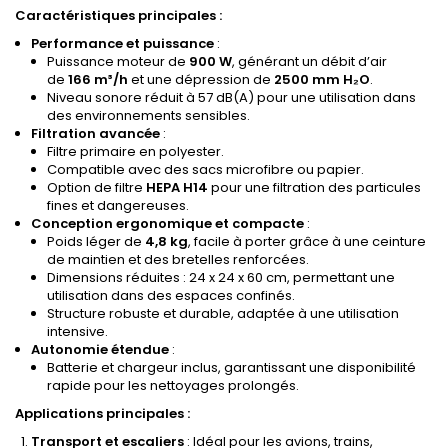
Caractéristiques principales :
Performance et puissance
:
Puissance moteur de
900 W
, générant un débit d’air
de
166 m³/h
et une dépression de
2500 mm H₂O
.
Niveau sonore réduit à 57 dB(A) pour une utilisation dans
des environnements sensibles.
Filtration avancée
:
Filtre primaire en polyester.
Compatible avec des sacs microfibre ou papier.
Option de filtre
HEPA H14
pour une filtration des particules
fines et dangereuses.
Conception ergonomique et compacte
:
Poids léger de
4,8 kg
, facile à porter grâce à une ceinture
de maintien et des bretelles renforcées.
Dimensions réduites : 24 x 24 x 60 cm, permettant une
utilisation dans des espaces confinés.
Structure robuste et durable, adaptée à une utilisation
intensive.
Autonomie étendue
:
Batterie et chargeur inclus, garantissant une disponibilité
rapide pour les nettoyages prolongés.
Applications principales :
Transport et escaliers
: Idéal pour les avions, trains,