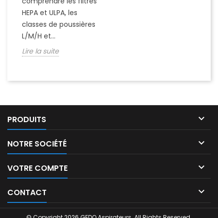
comprendre les filtres
HEPA et ULPA, les
classes de poussières
L/M/H et...
Lire la suite

PRODUITS

NOTRE SOCIÉTÉ

VOTRE COMPTE

CONTACT
Choisissez une valeur...
© Copyright 2026 GEDO Aspirateurs. All Rights Reserved.