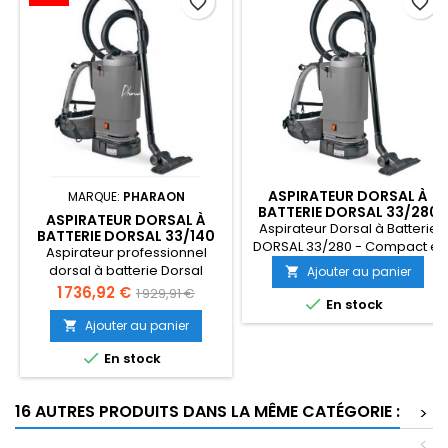
favorite_border
favorite_border
ASPIRATEUR DORSAL À
MARQUE:
PHARAON
BATTERIE DORSAL 33/280
ASPIRATEUR DORSAL À
Aspirateur Dorsal à Batterie
BATTERIE DORSAL 33/140
DORSAL 33/280 - Compact et
Aspirateur professionnel
Ergonomique Livré complet
dorsal à batterie Dorsal
Ajouter au panier

avec accessoires standards,
33/140, avec batterie de 24V.
Prix
Prix
1 736,92 €
1 929,91 €
prêt à l'utilisation.

En stock
Livré complet avec
de
accessoires standards, prêt
Ajouter au panier

à l'utilisation.
base

En stock
16 AUTRES PRODUITS DANS LA MÊME CATÉGORIE :
>
<