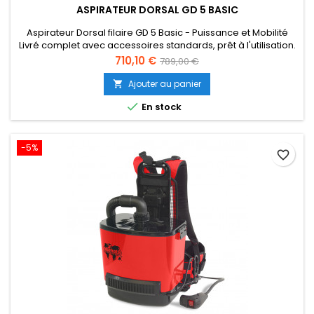
ASPIRATEUR DORSAL GD 5 BASIC
Aspirateur Dorsal filaire GD 5 Basic - Puissance et Mobilité
Livré complet avec accessoires standards, prêt à l'utilisation.
Prix
Prix
710,10 €
789,00 €
de
Ajouter au panier

base

En stock
-5%
favorite_border