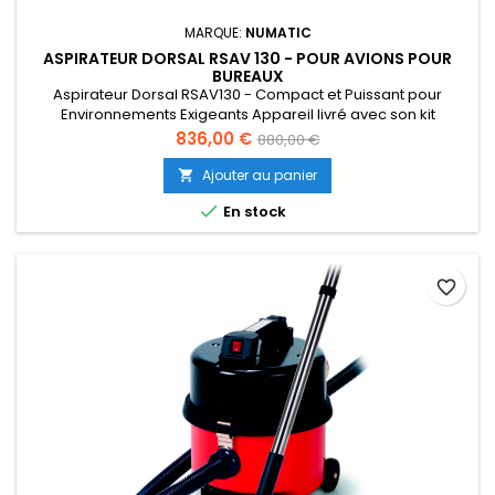
MARQUE:
NUMATIC
ASPIRATEUR DORSAL RSAV 130 - POUR AVIONS POUR
BUREAUX
Aspirateur Dorsal RSAV130 - Compact et Puissant pour
Environnements Exigeants Appareil livré avec son kit
accessoires standards A30A (sans prise avion).
Prix
Prix
836,00 €
880,00 €
de
Ajouter au panier

base

En stock
favorite_border