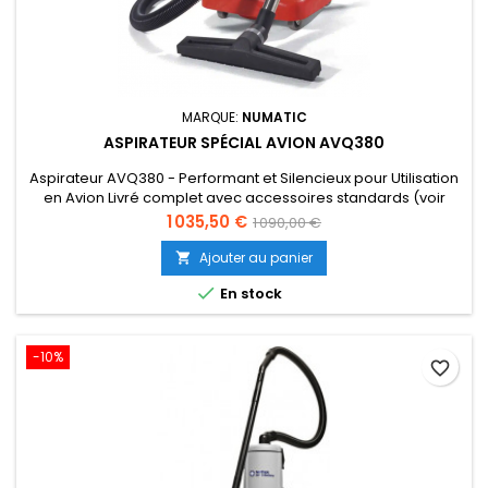
MARQUE:
NUMATIC
ASPIRATEUR SPÉCIAL AVION AVQ380
Aspirateur AVQ380 - Performant et Silencieux pour Utilisation
en Avion Livré complet avec accessoires standards (voir
photo), prêt à l'utilisation.
Prix
Prix
1 035,50 €
1 090,00 €
de
Ajouter au panier

base

En stock
-10%
favorite_border