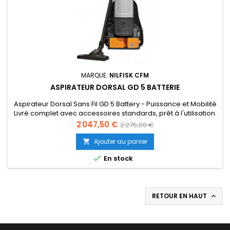
MARQUE:
NILFISK CFM
ASPIRATEUR DORSAL GD 5 BATTERIE
Aspirateur Dorsal Sans Fil GD 5 Battery - Puissance et Mobilité
Livré complet avec accessoires standards, prêt à l'utilisation.
Prix
Prix
2 047,50 €
2 275,00 €
de
Ajouter au panier

base

En stock
RETOUR EN HAUT
