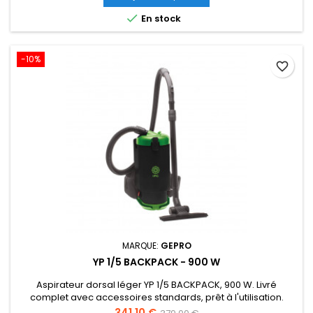

En stock
-10%
favorite_border
MARQUE:
GEPRO
YP 1/5 BACKPACK - 900 W
Aspirateur dorsal léger YP 1/5 BACKPACK, 900 W. Livré
complet avec accessoires standards, prêt à l'utilisation.
Prix
Prix
341,10 €