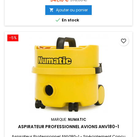
379,00 €
de
Ajouter au panier

base

En stock
-5%
favorite_border
MARQUE:
NUMATIC
ASPIRATEUR PROFESSIONNEL AVIONS ANV180-1
Aspirateur Professionnel ANV180-1 - Spécialement Conçu