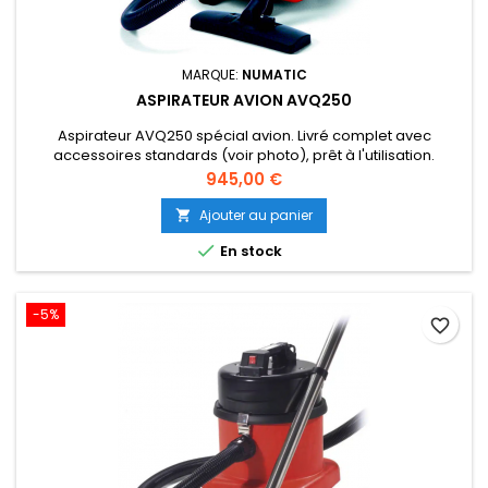
MARQUE:
NUMATIC
ASPIRATEUR AVION AVQ250
Aspirateur AVQ250 spécial avion. Livré complet avec
accessoires standards (voir photo), prêt à l'utilisation.
Prix
945,00 €
Ajouter au panier


En stock
-5%
favorite_border