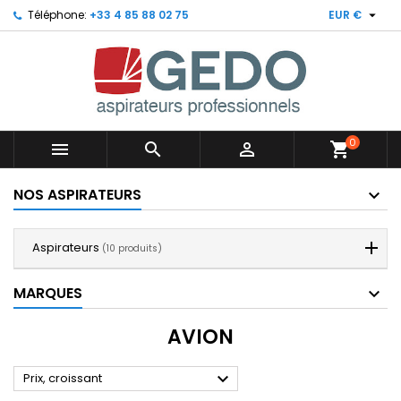

Téléphone:
+33 4 85 88 02 75
EUR €
0



shopping_cart
NOS ASPIRATEURS
Aspirateurs
(10 produits)
MARQUES
AVION

Prix, croissant