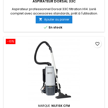
ASPIRATEUR DORSAL 33C
Aspirateur professionnel Dorsal 33C filtration H14. Livré
complet avec accessoires standards, prêt à l'utilisation.
Ajouter au panier


En stock
-10%
favorite_border
MARQUE:
NILFISK CFM