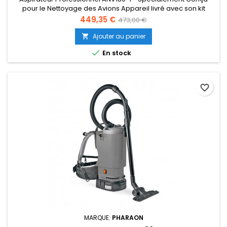
pour le Nettoyage des Avions Appareil livré avec son kit
accessoires standards ANV (sans prise avion).
Prix
Prix
449,35 €
473,00 €
de
Ajouter au panier

base

En stock
favorite_border
MARQUE:
PHARAON