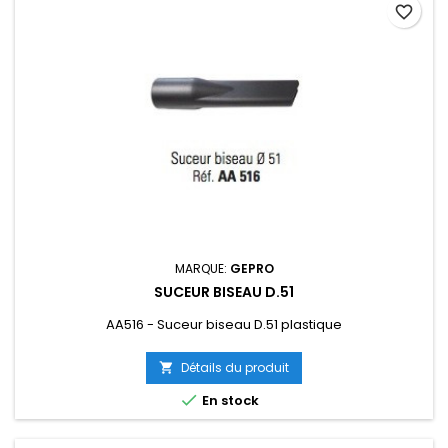
favorite_border
MARQUE:
GEPRO
SUCEUR BISEAU D.51
AA516 - Suceur biseau D.51 plastique
Détails du produit


En stock