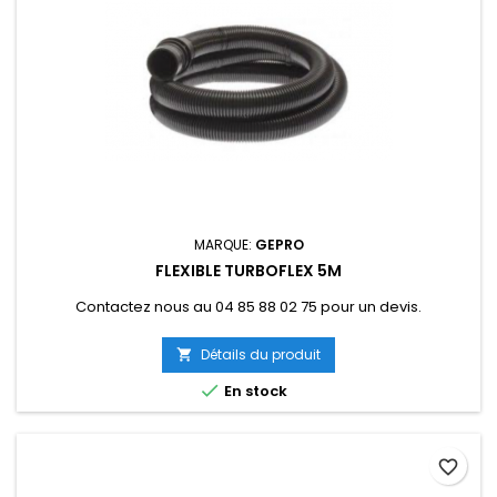
MARQUE:
GEPRO
FLEXIBLE TURBOFLEX 5M
Contactez nous au 04 85 88 02 75 pour un devis.
Détails du produit


En stock
favorite_border