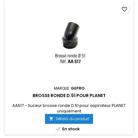
favorite_border
MARQUE:
GEPRO
BROSSE RONDE D.51 POUR PLANET
AA517 - Suceur brosse ronde D.51 pour aspirateur PLANET
uniquement
Détails du produit


En stock