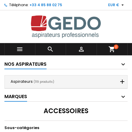

Téléphone:
+33 4 85 88 02 75
EUR €
0



shopping_cart
NOS ASPIRATEURS
Aspirateurs
(119 produits)
MARQUES
ACCESSOIRES
Sous-catégories