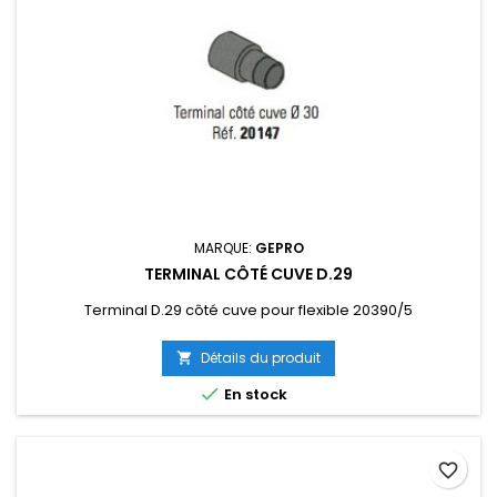
MARQUE:
GEPRO
TERMINAL CÔTÉ CUVE D.29
Terminal D.29 côté cuve pour flexible 20390/5
Détails du produit


En stock
favorite_border