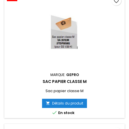
favorite_border
MARQUE:
GEPRO
SAC PAPIER CLASSE M
Sac papier classe M
Détails du produit


En stock