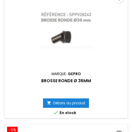
MARQUE:
GEPRO
BROSSE RONDE Ø 36MM
Détails du produit


En stock
-5%