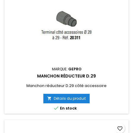
MARQUE:
GEPRO
MANCHON RÉDUCTEUR D.29
Manchon réducteur D.29 côté accessoire
Détails du produit


En stock
favorite_border