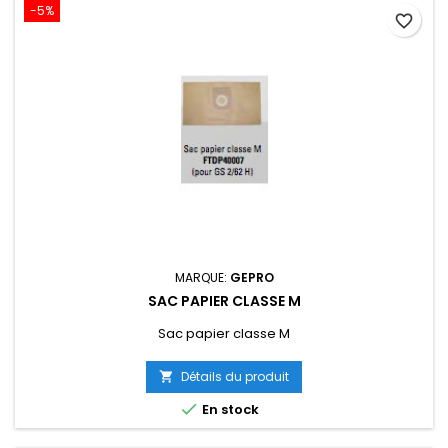
-5%
favorite_border
MARQUE:
GEPRO
SAC PAPIER CLASSE M
Sac papier classe M
Détails du produit


En stock