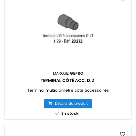
MARQUE:
GEPRO
TERMINAL CÔTÉ ACC. D.21
Terminal multidiamètre côté accessoires
Détails du produit


En stock
favorite_border