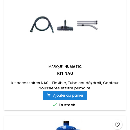
MARQUE:
NUMATIC
KIT NA0
Kit accessoires NA0 - Flexible, Tube coudé/droit, Capteur
poussières et filtre primaire.
Ajouter au panier


En stock
favorite_border