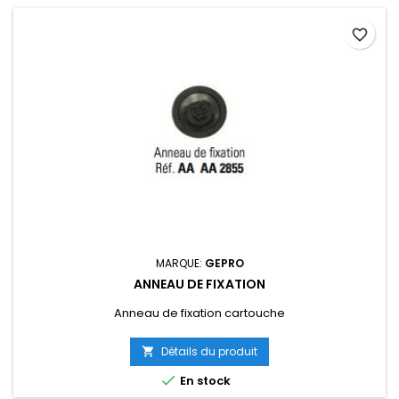
favorite_border
MARQUE:
GEPRO
ANNEAU DE FIXATION
Anneau de fixation cartouche
Détails du produit


En stock