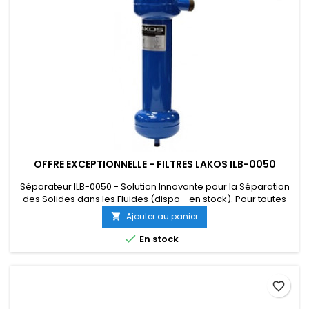
OFFRE EXCEPTIONNELLE - FILTRES LAKOS ILB-0050
Séparateur ILB-0050 - Solution Innovante pour la Séparation
des Solides dans les Fluides (dispo - en stock). Pour toutes
informations et devis, merci de nous contacter au 04 85 88 02
Ajouter au panier

75 (depuis l’étranger +33 4 85 88 02 75)

En stock
favorite_border