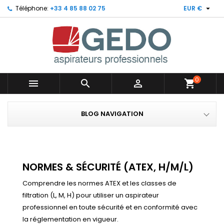

Téléphone:
+33 4 85 88 02 75
EUR €
0



shopping_cart
BLOG NAVIGATION
NORMES & SÉCURITÉ (ATEX, H/M/L)
Comprendre les normes ATEX et les classes de
filtration (L, M, H) pour utiliser un aspirateur
professionnel en toute sécurité et en conformité avec
la réglementation en vigueur.