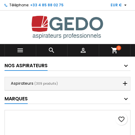

Téléphone:
+33 4 85 88 02 75
EUR €
0



shopping_cart
NOS ASPIRATEURS
Aspirateurs
(309 produits)
MARQUES
favorite_border