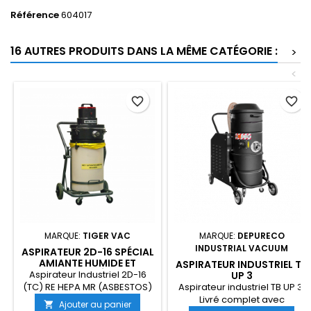
Référence
604017
16 AUTRES PRODUITS DANS LA MÊME CATÉGORIE :
>
<
favorite_border
favorite_border
MARQUE:
TIGER VAC
MARQUE:
DEPURECO
INDUSTRIAL VACUUM
ASPIRATEUR 2D-16 SPÉCIAL
AMIANTE HUMIDE ET
ASPIRATEUR INDUSTRIEL TB
SATURÉE
Aspirateur Industriel 2D-16
UP 3
(TC) RE HEPA MR (ASBESTOS)
Aspirateur industriel TB UP 3.
- Solution Spécialisée pour le
Livré complet avec
Ajouter au panier
