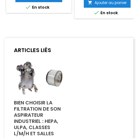
Désamiantage Livré complet
accessoires standards, prêt
Ajouter au panier

avec accessoires standards,
à l'utilisation.

En stock
prêt à l'utilisation.

En stock
ARTICLES LIÉS
BIEN CHOISIR LA
FILTRATION DE SON
ASPIRATEUR
INDUSTRIEL : HEPA,
ULPA, CLASSES
L/M/H ET SALLES