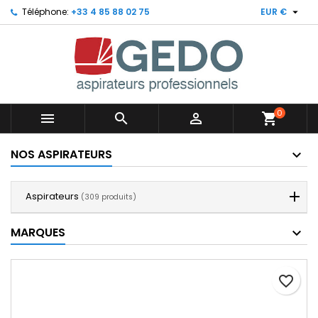

Téléphone:
+33 4 85 88 02 75
EUR €
0



shopping_cart
NOS ASPIRATEURS
Aspirateurs
(309 produits)
MARQUES
favorite_border