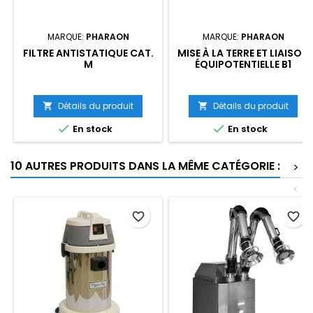
MARQUE:
PHARAON
MARQUE:
PHARAON
FILTRE ANTISTATIQUE CAT.
MISE À LA TERRE ET LIAISON
M
ÉQUIPOTENTIELLE B1
Détails du produit
Détails du produit




En stock
En stock
10 AUTRES PRODUITS DANS LA MÊME CATÉGORIE :
>
<
favorite_border
favorite_border