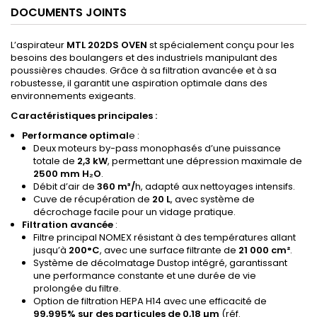
DOCUMENTS JOINTS
L’aspirateur
MTL 202DS OVEN
st spécialement conçu pour les
besoins des boulangers et des industriels manipulant des
poussières chaudes. Grâce à sa filtration avancée et à sa
robustesse, il garantit une aspiration optimale dans des
environnements exigeants.
Caractéristiques principales :
Performance optimal
e :
Deux moteurs by-pass monophasés d’une puissance
totale de
2,3 kW
, permettant une dépression maximale de
2500 mm H₂O
.
Débit d’air de
360 m³/
h, adapté aux nettoyages intensifs.
Cuve de récupération de
20 L
, avec système de
décrochage facile pour un vidage pratique.
Filtration avancée
:
Filtre principal NOMEX résistant à des températures allant
jusqu’à
200°C
, avec une surface filtrante de
21 000 cm²
.
Système de décolmatage Dustop intégré, garantissant
une performance constante et une durée de vie
prolongée du filtre.
Option de filtration HEPA H14 avec une efficacité de
99,995% sur des particules de 0,18 µm
(réf.