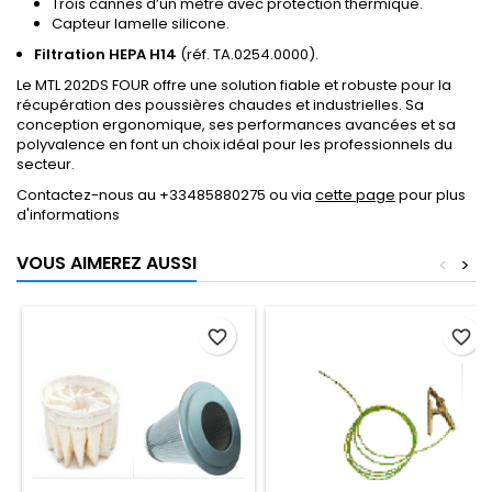
Trois cannes d’un mètre avec protection thermique.
Capteur lamelle silicone.
Filtration HEPA H14
(réf. TA.0254.0000).
Le MTL 202DS FOUR offre une solution fiable et robuste pour la
récupération des poussières chaudes et industrielles. Sa
conception ergonomique, ses performances avancées et sa
polyvalence en font un choix idéal pour les professionnels du
secteur.
Contactez-nous au +33485880275 ou via
cette page
pour plus
d'informations
VOUS AIMEREZ AUSSI
<
>
favorite_border
favorite_border