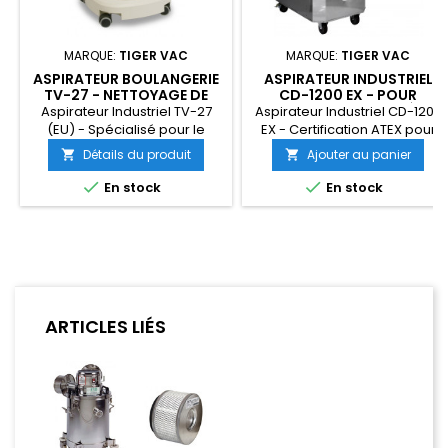
MARQUE:
TIGER VAC
MARQUE:
TIGER VAC
ASPIRATEUR BOULANGERIE
ASPIRATEUR INDUSTRIEL
TV-27 - NETTOYAGE DE
CD-1200 EX - POUR
FOURNEAU
ENVIRONNEMENTS À
Aspirateur Industriel TV-27
Aspirateur Industriel CD-1200
RISQUES
(EU) - Spécialisé pour le
EX - Certification ATEX pour
Nettoyage de Fourneau Livré
Environnements à Risques
Détails du produit
Ajouter au panier


complet avec accessoires
Livré complet avec
fours, prêt à l'utilisation.
accessoires standards, prêt


En stock
En stock
à l'utilisation.
ARTICLES LIÉS