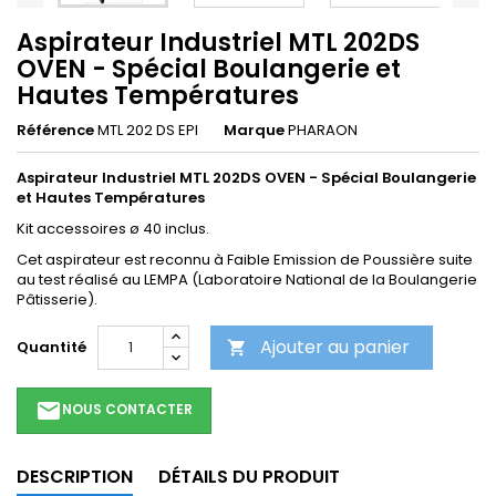
Aspirateur Industriel MTL 202DS
OVEN - Spécial Boulangerie et
Hautes Températures
Référence
MTL 202 DS EPI
Marque
PHARAON
Aspirateur Industriel MTL 202DS OVEN - Spécial Boulangerie
et Hautes Températures
Kit accessoires ø 40 inclus.
Cet aspirateur est reconnu à Faible Emission de Poussière suite
au test réalisé au LEMPA (Laboratoire National de la Boulangerie
Pâtisserie).
Ajouter au panier
Quantité

email
NOUS CONTACTER
DESCRIPTION
DÉTAILS DU PRODUIT